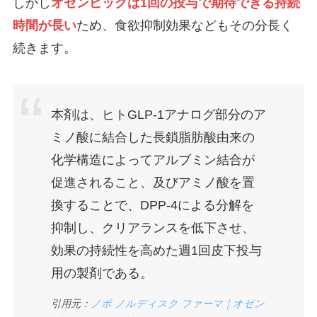
しかし
オゼンピックは1回の投与で期待できる持続
時間が長い
ため、食欲抑制効果などもその分長く
続きます。
本剤は、ヒトGLP-1アナログ部分のア
ミノ酸に結合した長鎖脂肪酸由来の
化学構造によってアルブミン結合が
促進されること、及びアミノ酸を置
換することで、DPP-4による分解を
抑制し、クリアランスを低下させ、
効果の持続性を高めた週1回皮下投与
用の製剤である。
引用元：
ノボ ノルディスク ファーマ｜オゼン